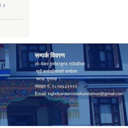
ं. २
सम्पर्क विवरण
लो–घेकर दामोदरकुण्ड गाउँपालिका
गाउँ कार्यपालिकाको कार्यालय
चराङ, मुस्ताङ ।
मोवाइल नं. ९८५७६३९९९९
Email:
loghekardamodarkundamun@gmail.com