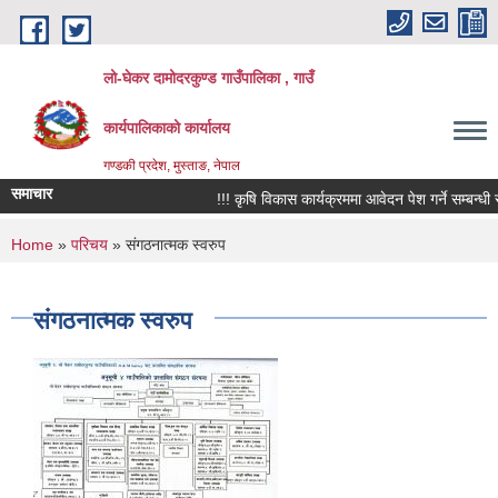
Skip to main content
लो-घेकर दामोदरकुण्ड गाउँपालिका , गाउँ
कार्यपालिकाको कार्यालय
गण्डकी प्रदेश, मुस्ताङ, नेपाल
समाचार
!!! कृषि विकास कार्यक्रममा आवेदन पेश गर्ने सम्बन्धी सूचन
You are here
Home
»
परिचय
» संगठनात्मक स्वरुप
संगठनात्मक स्वरुप