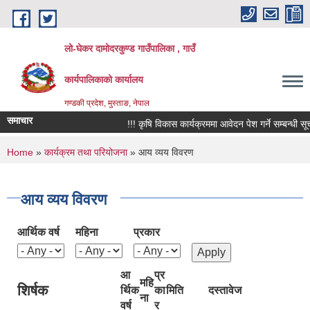
Skip to main content
लो-घेकर दामोदरकुण्ड गाउँपालिका , गाउँ
कार्यपालिकाको कार्यालय
गण्डकी प्रदेश, मुस्ताङ, नेपाल
समाचार
!!! कृषि विकास कार्यक्रममा आवेदन पेश गर्ने सम्बन्धी सूचना 
You are here
Home
»
कार्यक्रम तथा परियोजना
» आय व्यय विवरण
आय व्यय विवरण
आर्थिक वर्ष
महिना
प्रकार
आ
प्र
महि
शिर्षक
र्थिक
का
मिति
दस्तावेज
ना
वर्ष
र