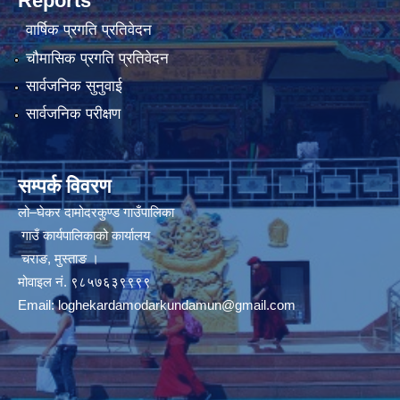
Reports
वार्षिक प्रगति प्रतिवेदन
चौमासिक प्रगति प्रतिवेदन
सार्वजनिक सुनुवाई
सार्वजनिक परीक्षण
सम्पर्क विवरण
लो–घेकर दामोदरकुण्ड गाउँपालिका
गाउँ कार्यपालिकाको कार्यालय
चराङ, मुस्ताङ ।
मोवाइल नं. ९८५७६३९९९९
Email:
loghekardamodarkundamun@gmail.com